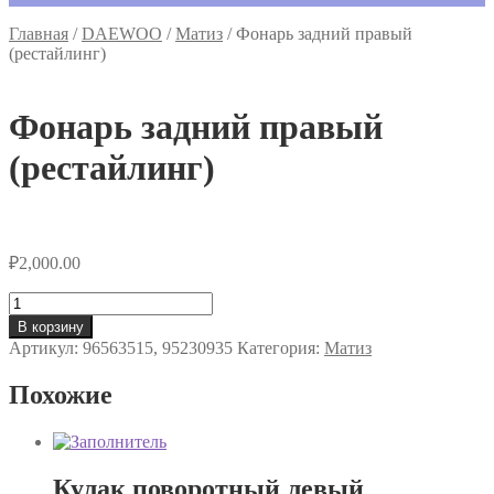
Главная
/
DAEWOO
/
Матиз
/
Фонарь задний правый
(рестайлинг)
Фонарь задний правый
(рестайлинг)
₽
2,000.00
Количество
товара
В корзину
Фонарь
Артикул:
96563515, 95230935
Категория:
Матиз
задний
правый
Похожие
(рестайлинг)
Кулак поворотный левый