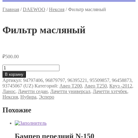
Главная
/
DAEWOO
/
Нексия
/
Фильтр масляный
Фильтр масляный
₽
500.00
Количество
товара
В корзину
Фильтр
Артикул:
94797406, 96879797, 96395221, 95509857, 96458873,
масляный
93745067 (UZ)
Категорий:
Авео Т200
,
Авео Т250
,
Круз -2012
,
Ланос
,
Лачетти седан
,
Лачетти универсал
,
Лачетти хэтчбек
,
Нексия
,
Нубира
,
Эсперо
Похожие
Бампер передний N-150