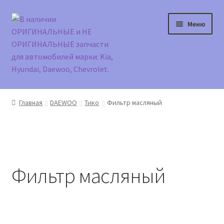
Перейти
Перейти
Меню
к
к
навигации
содержимому
Главная
Главная
DAEWOO
Тико
Фильтр масляный
Доставка и оплата
Контакты
Фильтр масляный
Корзина
Мой аккаунт
Оформление заказа