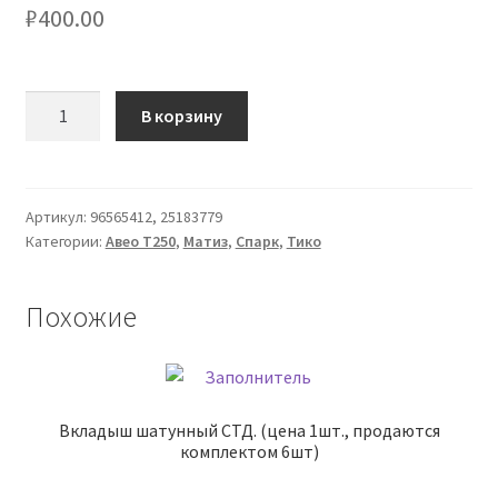
₽
400.00
Количество
В корзину
товара
Фильтр
масляный
Артикул:
96565412, 25183779
Категории:
Авео Т250
,
Матиз
,
Спарк
,
Тико
Похожие
Вкладыш шатунный СТД. (цена 1шт., продаются
комплектом 6шт)