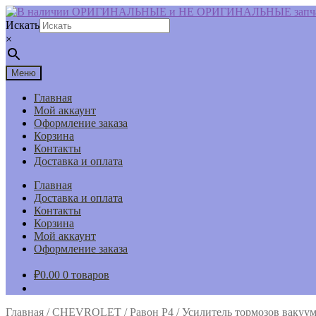
Перейти
Перейти
к
к
Искать
навигации
содержимому
×
Меню
Главная
Мой аккаунт
Оформление заказа
Корзина
Контакты
Доставка и оплата
Главная
Доставка и оплата
Контакты
Корзина
Мой аккаунт
Оформление заказа
₽
0.00
0 товаров
Главная
/
CHEVROLET
/
Равон Р4
/
Усилитель тормозов вакуум