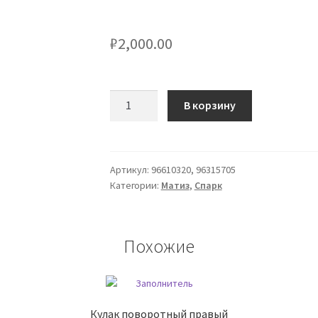
₽
2,000.00
Количество
В корзину
товара
Уплотнитель
двери
задней
Артикул:
96610320, 96315705
Категории:
Матиз
,
Спарк
правой
Похожие
Кулак поворотный правый