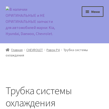
Перейти
Перейти
Меню
к
к
навигации
содержимому
Главная
Главная
CHEVROLET
Равон Р4
Трубка системы
охлаждения
Доставка и оплата
Контакты
Корзина
Трубка системы
Мой аккаунт
охлаждения
Оформление заказа