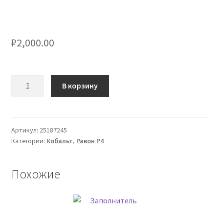
₽
2,000.00
Количество
В корзину
товара
Трубка
системы
охлаждения
Артикул:
25187245
Категории:
Кобальт
,
Равон Р4
Похожие