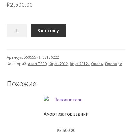
₽
2,500.00
Количество
В корзину
товара
Прокладка
ГБЦ
Артикул:
55355578, 93186222
Категорий:
Авео Т300
,
Круз -2012
,
Круз 2012-
,
Опель
,
Орландо
Похожие
Амортизатор задний
₽
3,500.00