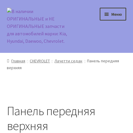
Перейти
Перейти
Меню
к
к
навигации
содержимому
Главная
Главная
CHEVROLET
Лачетти седан
Панель передняя
верхняя
Доставка и оплата
Контакты
Корзина
Панель передняя
Мой аккаунт
верхняя
Оформление заказа