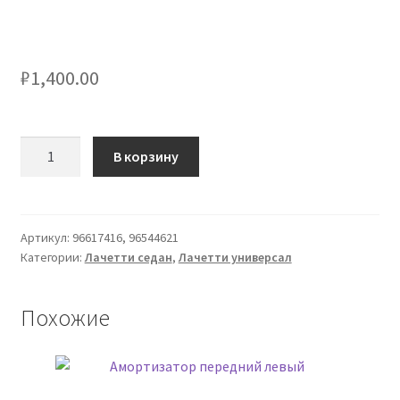
₽
1,400.00
Количество
В корзину
товара
Панель
передняя
верхняя
Артикул:
96617416, 96544621
Категории:
Лачетти седан
,
Лачетти универсал
Похожие