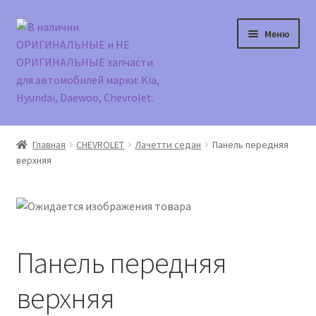
Перейти
Перейти
Меню
к
к
навигации
содержимому
Главная
Главная
CHEVROLET
Лачетти седан
Панель передняя
верхняя
Доставка и оплата
Контакты
Корзина
Панель передняя
Мой аккаунт
верхняя
Оформление заказа