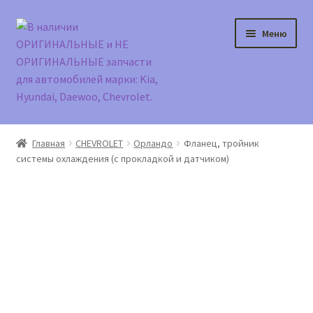
Перейти
Перейти
Меню
к
к
навигации
содержимому
Главная
Главная
CHEVROLET
Орландо
Фланец, тройник
системы охлаждения (с прокладкой и датчиком)
Доставка и оплата
Контакты
Корзина
Мой аккаунт
Оформление заказа