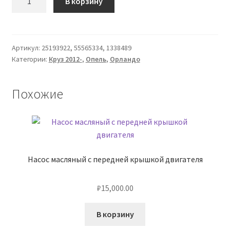
В корзину
товара
Фланец,
тройник
системы
Артикул:
25193922, 55565334, 1338489
Категории:
Круз 2012-
,
Опель
,
Орландо
охлаждения
(с
прокладкой
Похожие
и
датчиком)
Насос масляный с передней крышкой двигателя
₽
15,000.00
В корзину