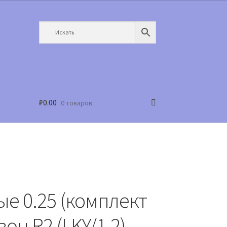
₽
0.00
0 товаров
е 0.25 (комплект
он R2 (LKY/1.2)