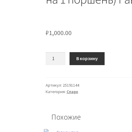
₽
1,000.00
Количество
В корзину
товара
Кольца
поршневые
0.25
Артикул:
25191144
Категория:
Спарк
(комплект
на
1
поршень)
Похожие
Равон
R2