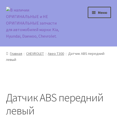
Перейти
Перейти
Меню
к
к
навигации
содержимому
Главная
Главная
CHEVROLET
Авео Т300
Датчик ABS передний
левый
Доставка и оплата
Контакты
Корзина
Датчик ABS передний
Мой аккаунт
левый
Оформление заказа