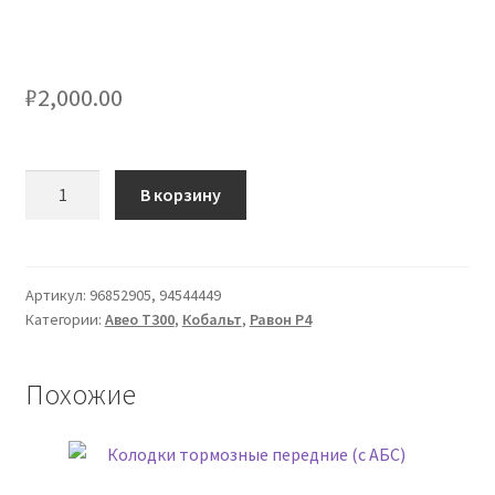
₽
2,000.00
Количество
В корзину
товара
Датчик
ABS
передний
Артикул:
96852905, 94544449
Категории:
Авео Т300
,
Кобальт
,
Равон Р4
левый
Похожие